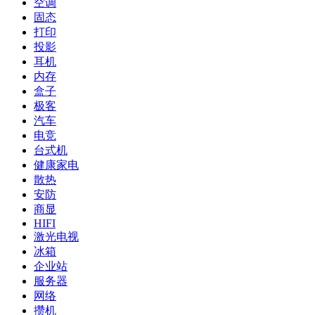
空调
固态
打印
投影
耳机
内存
盒子
极客
汽车
电竞
台式机
健康家电
散热
安防
商显
HIFI
激光电视
冰箱
企业站
服务器
网络
攒机