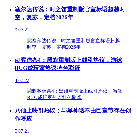
塞尔达传说：时之笛重制版官宣标语超越时
空，复苏，定档2026年
9
07.21
刺客信条4：黑旗重制版上线引热议，游泳
BUG成玩家热议特色彩蛋
4
07.22
八仙上映引热议：与黑神话不由己章节存在创
作呼应
5
07.21