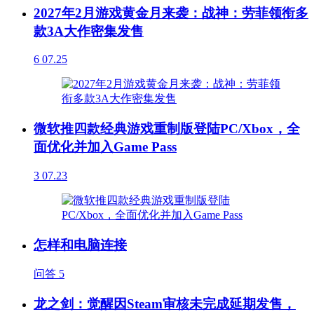
2027年2月游戏黄金月来袭：战神：劳菲领衔多
款3A大作密集发售
6
07.25
微软推四款经典游戏重制版登陆PC/Xbox，全
面优化并加入Game Pass
3
07.23
怎样和电脑连接
问答
5
龙之剑：觉醒因Steam审核未完成延期发售，