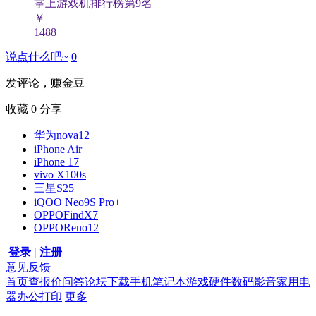
掌上游戏机排行榜第
9
名
￥
1488
说点什么吧~
0
发评论，赚金豆
收藏
0
分享
华为nova12
iPhone Air
iPhone 17
vivo X100s
三星S25
iQOO Neo9S Pro+
OPPOFindX7
OPPOReno12
登录
|
注册
意见反馈
首页
查报价
问答
论坛
下载
手机
笔记本
游戏硬件
数码影音
家用电
器
办公打印
更多