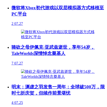
微软将Xbox初代游戏以双层模拟器方式移植至
PC平台
2
07.27
骑砍之母伊佩克·亚武兹逝世，享年54岁，
TaleWorlds深情悼念奠基人
7
07.27
明末：渊虚之羽发售一周年：全球破500万，限
时七折庆贺，但续作前景堪忧
4
07.25