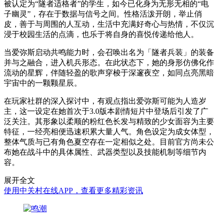
被认定为“隧者适格者”的学生，如今已化身为无形无相的“电
子幽灵”，存在于数据与信号之间。性格活泼开朗，举止俏
皮，善于与周围的人互动，生活中充满好奇心与热情，不仅沉
浸于校园生活的点滴，也乐于将自身的喜悦传递给他人。
当爱弥斯启动共鸣能力时，会召唤出名为「隧者兵装」的装备
并与之融合，进入机兵形态。在此状态下，她的身形仿佛化作
流动的星辉，伴随轻盈的歌声穿梭于深邃夜空，如同点亮黑暗
宇宙中的一颗颗星辰。
在玩家社群的深入探讨中，有观点指出爱弥斯可能为人造岁
主，这一设定在她首次于3.0版本剧情短片中登场后引发了广
泛关注。其形象以柔顺的粉红色长发与精致的少女面容为主要
特征，一经亮相便迅速积累大量人气。角色设定为成女体型，
整体气质与已有角色夏空存在一定相似之处。目前官方尚未公
布她在战斗中的具体属性、武器类型以及技能机制等细节内
容。
展开全文
使用中关村在线APP，查看更多精彩资讯