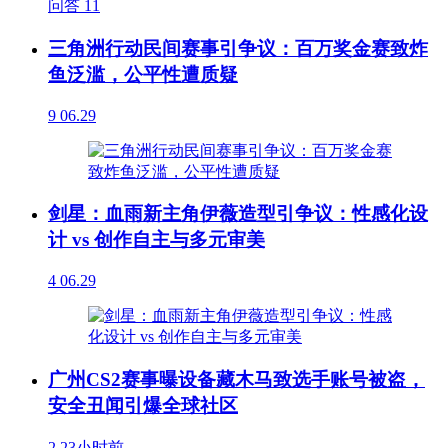
问答
11
三角洲行动民间赛事引争议：百万奖金赛致炸
鱼泛滥，公平性遭质疑
9
06.29
剑星：血雨新主角伊薇造型引争议：性感化设
计 vs 创作自主与多元审美
4
06.29
广州CS2赛事曝设备藏木马致选手账号被盗，
安全丑闻引爆全球社区
2
23小时前