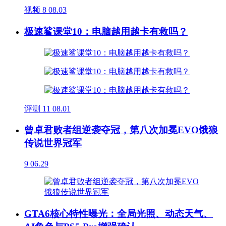
视频
8
08.03
极速鲨课堂10：电脑越用越卡有救吗？
评测
11
08.01
曾卓君败者组逆袭夺冠，第八次加冕EVO饿狼
传说世界冠军
9
06.29
GTA6核心特性曝光：全局光照、动态天气、