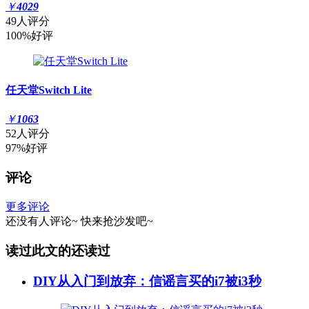
￥
4029
49人评分
100%好评
任天堂Switch Lite
￥
1063
52人评分
97%好评
评论
更多评论
还没有人评论~
快来
抢沙发
吧~
读过此文的还读过
DIY从入门到放弃：信谣言买的i7被i3秒