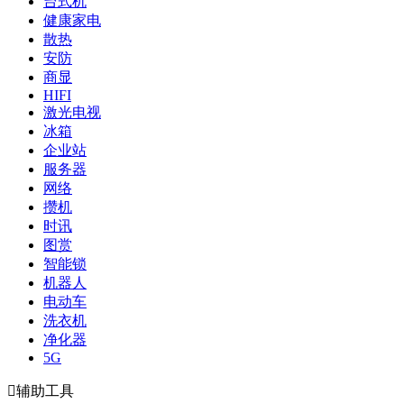
台式机
健康家电
散热
安防
商显
HIFI
激光电视
冰箱
企业站
服务器
网络
攒机
时讯
图赏
智能锁
机器人
电动车
洗衣机
净化器
5G

辅助工具