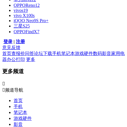
OPPOReno12
vivos19
vivo X100s
iQOO Neo9S Pro+
三星S25
OPPOFindX7
登录
|
注册
意见反馈
首页
查报价
问答
论坛
下载
手机
笔记本
游戏硬件
数码影音
家用电
器
办公打印
更多
更多频道


频道导航
首页
手机
笔记本
游戏硬件
影音