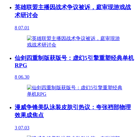
英雄联盟主播因战术争议被诉，庭审现游戏战
术研讨会
8
07.01
仙剑四重制版获版号：虚幻5引擎重塑经典单机
RPG
8
06.30
漫威争锋美队泳装皮肤引热议：夸张裆部物理
效果成焦点
3
07.03