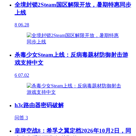
全境封锁2Steam国区解限开放，暑期特惠同步
上线
8
06.28
杀毒少女Steam上线：反病毒题材防御射击游
戏支持中文
6
07.02
h3c路由器密码破解
问答
3
皇牌空战8：希孚之翼定档2026年10月2日，同