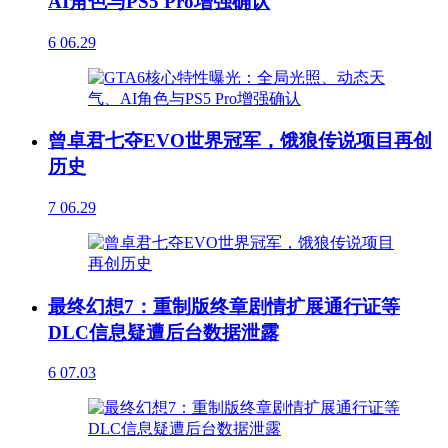
AI角色与PS5 Pro增强确认
6
06.29
曾卓君七夺EVO世界冠军，饿狼传说项目再创
历史
7
06.29
最终幻想7：重制版终章剧情扩展通行证等
DLC信息疑遭后台数据泄露
6
07.03