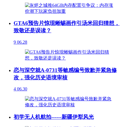
GTA6预告片惊现蜥蜴画作引汤米回归猜想，
致敬还是误读？
9
06.28
恋与深空就A-0731等敏感编号致歉并紧急修
改，强化历史语境审核
4
06.30
初学无人机航拍------新疆伊犁风光