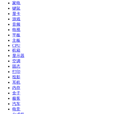
家电
键鼠
显卡
游戏
音频
电视
平板
主板
CPU
机箱
显示器
空调
固态
打印
投影
耳机
内存
盒子
极客
汽车
电竞