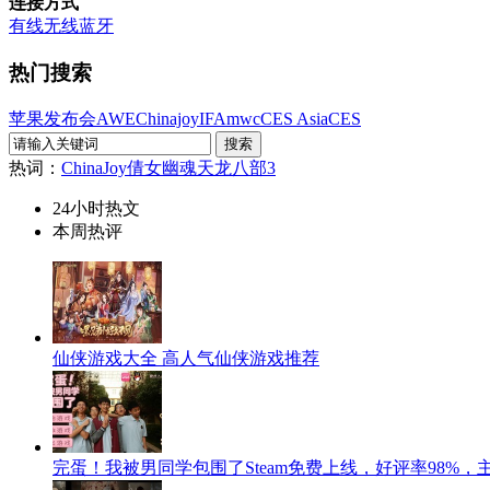
连接方式
有线
无线
蓝牙
热门搜索
苹果发布会
AWE
Chinajoy
IFA
mwc
CES Asia
CES
热词：
ChinaJoy
倩女幽魂
天龙八部3
24小时热文
本周热评
仙侠游戏大全 高人气仙侠游戏推荐
完蛋！我被男同学包围了Steam免费上线，好评率98%