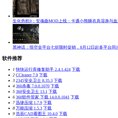
生化危机9：安魂曲MOD上线：卡通小熊睡衣具湿身与
黑神话：悟空全平台七折限时促销，8月12日起多平台同
软件推荐
1
快快运行库修复助手 2.4.1.424
下载
2
CCleaner 7.9
下载
3
2345安全卫士 8.35.3
下载
4
360杀毒 7.0.0.1070
下载
5
360安全卫士 13.1
下载
6
360软件管家 下载 14.0.0.1041
下载
7
迅捷压缩 1.7.9
下载
8
万能压缩 1.5.3
下载
9
浩辰CAD看图王 10.4.0
下载